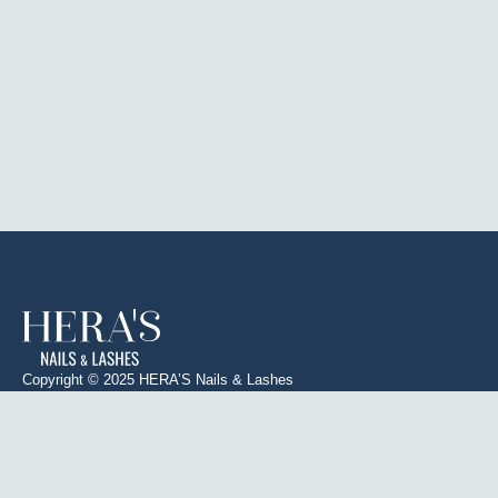
Copyright © 2025 HERA’S Nails & Lashes
Instagram
C/ dels Sants
Descubre
Inicio
Just i Pastor,
todo lo que
Facebook
Sobre nosotros
72, Camins al