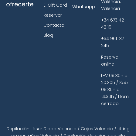
València,
ofrecerte
E-Gift Card
Whatsapp
Valencia
Reservar
+34 673 42
Contacto
42 19
Blog
+34 961 137
245
Reserva
online
L-V 09:30h a
20:30h / Sab
09:30h a
14:30h / Dom
cerrado
Depilación Láser Diodo Valencia
/
Cejas Valencia
/
Lifting
de pestañas Valencia
/
Depilación de cejas con hilo