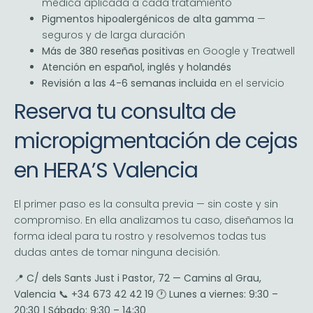
médica aplicada a cada tratamiento
Pigmentos hipoalergénicos de alta gamma
—
seguros y de larga duración
Más de 380 reseñas positivas
en Google y Treatwell
Atención en español, inglés y holandés
Revisión a las 4-6 semanas incluida
en el servicio
Reserva tu consulta de
micropigmentación de cejas
en HERA’S Valencia
El primer paso es la consulta previa — sin coste y sin
compromiso. En ella analizamos tu caso, diseñamos la
forma ideal para tu rostro y resolvemos todas tus
dudas antes de tomar ninguna decisión.
📍
C/ dels Sants Just i Pastor, 72 — Camins al Grau,
Valencia
📞
+34 673 42 42 19
🕐
Lunes a viernes: 9:30 –
20:30 | Sábado: 9:30 – 14:30